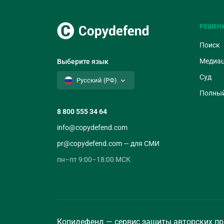
РЕШЕН
Поиск
Медиа
Выберите язык
Суд
Русский (РФ)
Полный
8 800 555 34 64
info@copydefend.com
pr@copydefend.com — для СМИ
пн–пт 9:00–18:00 МСК
Копидефенд — сервис защиты авторских пр