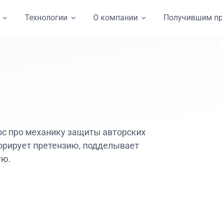
Технологии
О компании
Получившим п
ос про механику защиты авторских
норирует претензию, подделывает
ую.