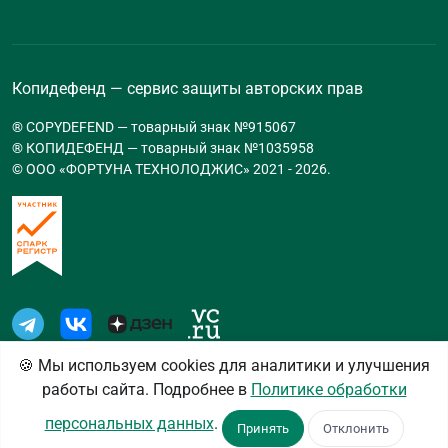
Копидефенд — сервис защиты авторских прав
® COPYDEFEND — товарный знак №915067
® КОПИДЕФЕНД — товарный знак №1035958
© ООО «ФОРТУНА ТЕХНОЛОДЖИС» 2021 -
2026
.
🍪 Мы используем cookies для аналитики и улучшения
работы сайта. Подробнее в
Политике обработки
Пользовательское соглашение
Политика
персональных данных
.
конфиденциальности
Настройки cookies
Принять
Отклонить